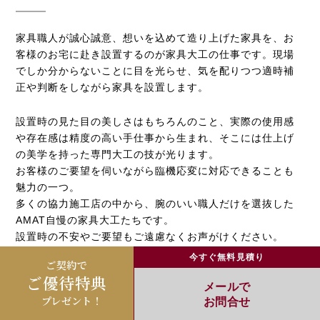
家具職人が誠心誠意、想いを込めて造り上げた家具を、お
客様のお宅に赴き設置するのが家具大工の仕事です。現場
でしか分からないことに目を光らせ、気を配りつつ適時補
正や判断をしながら家具を設置します。
設置時の見た目の美しさはもちろんのこと、実際の使用感
や存在感は精度の高い手仕事から生まれ、そこには仕上げ
の美学を持った専門大工の技が光ります。
お客様のご要望を伺いながら臨機応変に対応できることも
魅力の一つ。
多くの協力施工店の中から、腕のいい職人だけを選抜した
AMAT自慢の家具大工たちです。
設置時の不安やご要望もご遠慮なくお声がけください。
今すぐ無料見積り
ご契約で
ご優待特典
メールで
プレゼント！
お問合せ