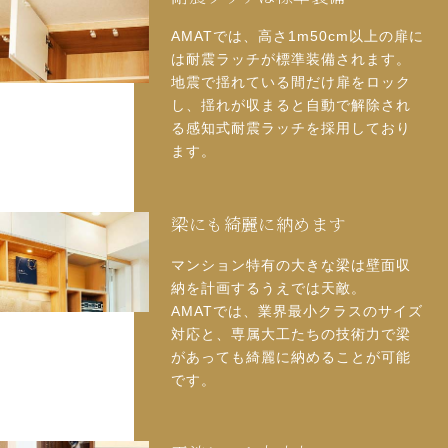
AMATでは、高さ1m50cm以上の扉に
は耐震ラッチが標準装備されます。
地震で揺れている間だけ扉をロック
し、揺れが収まると自動で解除され
る感知式耐震ラッチを採用しており
ます。
梁にも綺麗に納めます
マンション特有の大きな梁は壁面収
納を計画するうえでは天敵。
AMATでは、業界最小クラスのサイズ
対応と、専属大工たちの技術力で梁
があっても綺麗に納めることが可能
です。