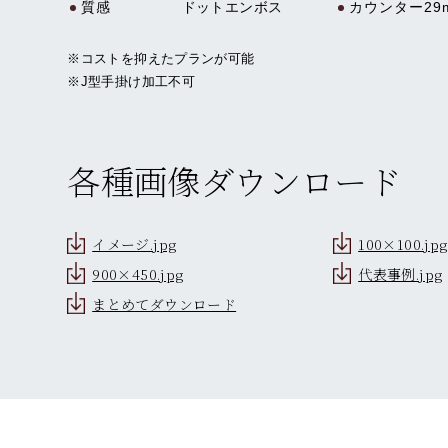
質感
ドットエンボス
カウンター29
※コストを抑えたプランが可能
※J型手掛け加工不可
各種画像ダウンロード
イメージ.jpg
100×100.jpg
900×450.jpg
代表事例.jpg
まとめてダウンロード