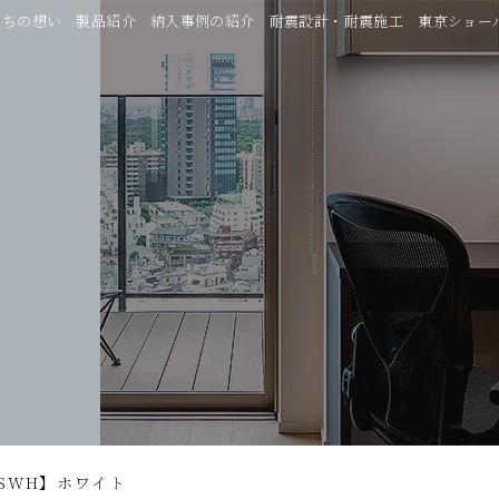
たちの想い
製品紹介
納入事例の紹介
耐震設計・耐震施工
東京ショー
SWH】ホワイト