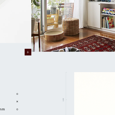
○
×
mm
○