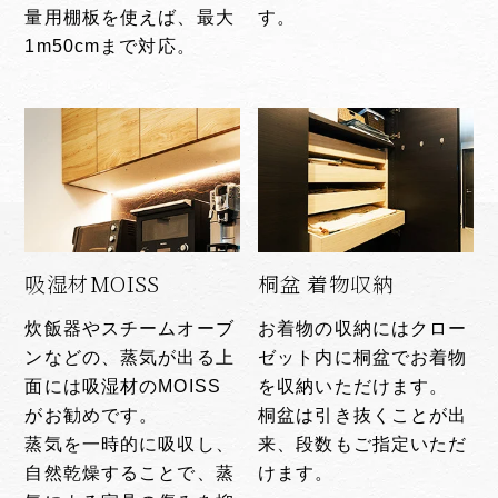
量用棚板を使えば、最大
す。
1m50cmまで対応。
吸湿材MOISS
桐盆 着物収納
炊飯器やスチームオーブ
お着物の収納にはクロー
ンなどの、蒸気が出る上
ゼット内に桐盆でお着物
面には吸湿材のMOISS
を収納いただけます。
がお勧めです。
桐盆は引き抜くことが出
蒸気を一時的に吸収し、
来、段数もご指定いただ
自然乾燥することで、蒸
けます。