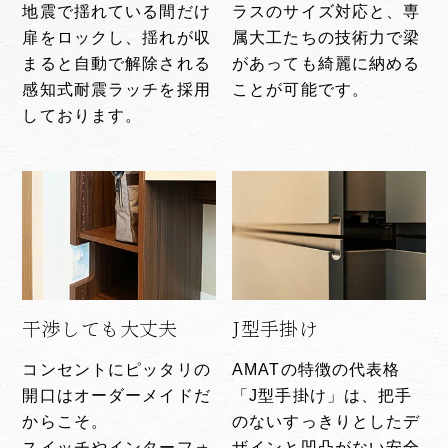
地震で揺れている間だけ
ラスのサイズ対応と、専
扉をロックし、揺れが収
属大工たちの技術力で梁
まると自動で解除される
があっても綺麗に納める
感知式耐震ラッチを採用
ことが可能です。
しております。
干渉しても大丈夫
J型手掛け
コンセントにピッタリの
AMATの特徴の代表格
開口はオーダーメイドだ
「J型手掛け」は、把手
からこそ。
のないすっきりとしたデ
スイッチやインターフォ
ザインと凹凸がない安全