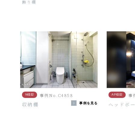
飾り棚
事例No.C4858
事例
N様邸
AP様邸
収納棚
ヘッドボー
事例を見る