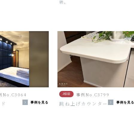
納。
No.C3064
事例No.C3799
J様邸
ド
跳ね上げカウンター
事例を見る
事例を見