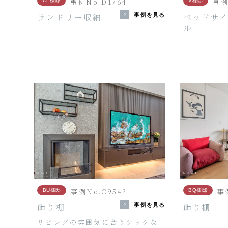
事例No.D1764
事例
CL様邸
V様邸
ランドリー収納
ベッドサ
事例を見る
ル
事例No.C9542
事
BU様邸
BQ様邸
飾り棚
飾り棚
事例を見る
リビングの雰囲気に合うシックな