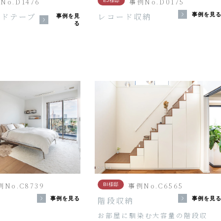
No.D1476
事例No.D0175
EJ様邸
イドテーブ
レコード収納
事例を見
事例を見
る
例No.C8739
事例No.C6565
BI様邸
階段収納
事例を見る
事例を見
お部屋に馴染む大容量の階段収