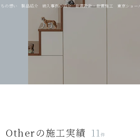
たちの想い
製品紹介
納入事例の紹介
耐震設計・耐震施工
東京ショー
Other
の施工実績
11
件