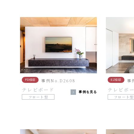
事例No.D2608
事例
FD様邸
EZ様邸
テレビボード
テレビボ
事例を見る
フロート型
フロート型