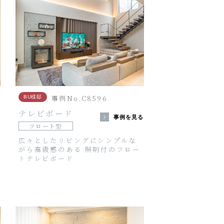
事例No.C8596
BU様邸
テレビボード
る
事例を見る
フロート型
広々としたリビングにシンプルな
がら高級感のある 照明付のフロー
トテレビボード