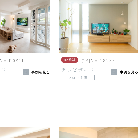
No.D0811
事例No.C8237
EF様邸
ード
テレビボード
事例を見る
事例を見
フロート型