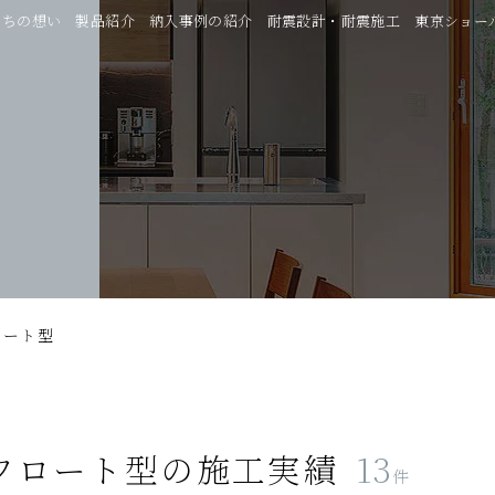
たちの想い
製品紹介
納入事例の紹介
耐震設計・耐震施工
東京ショー
ロート型
フロート型
の施工実績
13
件