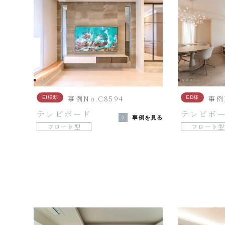
事例No.C8594
事例
EI様邸
ED様
テレビボード
テレビボ
事例を見る
フロート型
フロート型