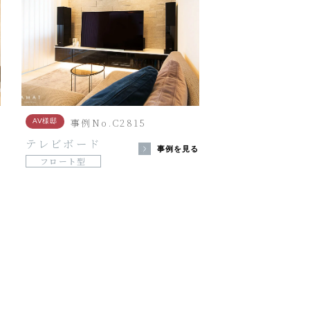
事例No.C2815
AV様邸
テレビボード
る
事例を見る
フロート型