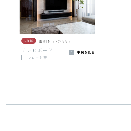
事例No.C2997
B様邸
テレビボード
事例を見る
フロート型