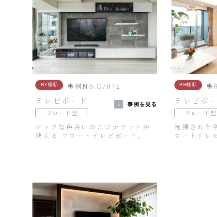
事例No.C7042
事例
BY様邸
BH様邸
テレビボード
テレビボ
事例を見る
フロート型
フロート型
シックな色合いのエコカラットが
洗練された
映える フロートテレビボード。
ロートテレ