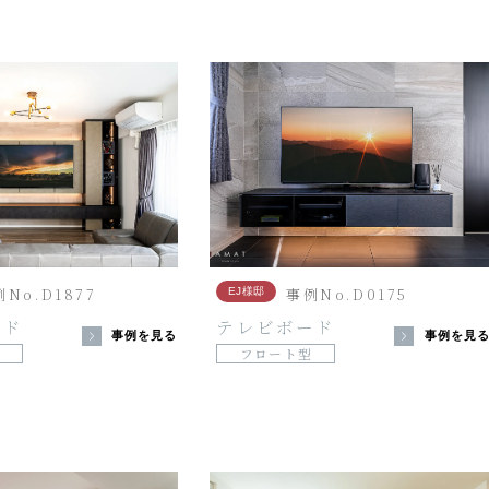
No.D1877
事例No.D0175
EJ様邸
ード
テレビボード
事例を見る
事例を見
フロート型