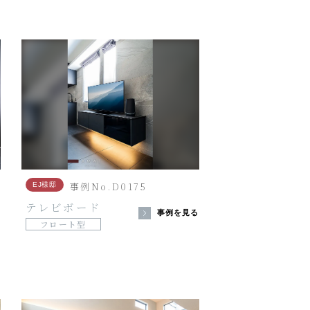
事例No.D0175
EJ様邸
テレビボード
る
事例を見る
フロート型