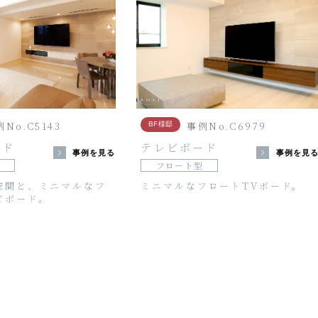
No.C5143
事例No.C6979
BF様邸
ード
テレビボード
事例を見る
事例を見
フロート型
空間と、ミニマルなフ
ミニマルなフロートTVボード。
ビボード。