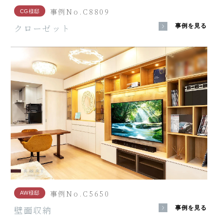
事例No.C8809
CG様邸
クローゼット
事例を見る
事例No.C5650
AW様邸
壁面収納
事例を見る