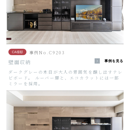
事例No.C9203
CA様邸
壁面収納
事例を見る
ダークグレーの木目が大人の雰囲気を醸し出すテレ
ビボード。 ルーバー扉と、エコカラットには一部
ミラーを採用。