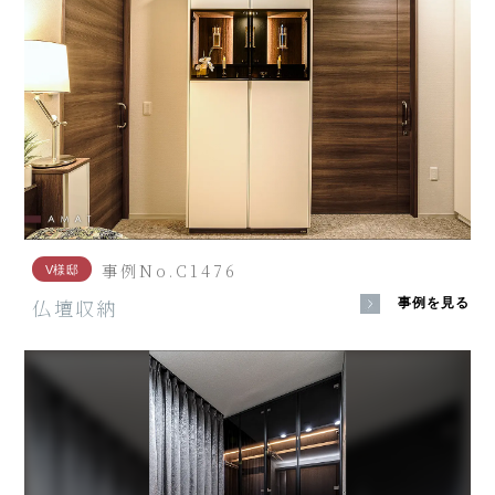
事例No.C1476
V様邸
仏壇収納
事例を見る