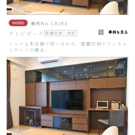
事例No.C8284
BM様邸
テレビボード
事例を見る
壁面収納一体型
シックな木目調で統一された、壁面収納とワンちゃ
んゲージの融合。