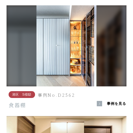
事例No.D2562
港区 S様邸
食器棚
事例を見る