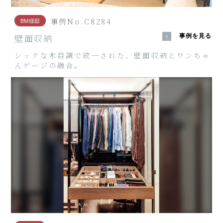
事例No.C8284
BM様邸
壁面収納
事例を見る
シックな木目調で統一された、壁面収納とワンちゃ
んゲージの融合。