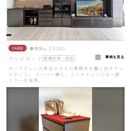
事例No.C9203
CA様邸
テレビボード
事例を見る
壁面収納一体型
ダークグレーの木目が大人の雰囲気を醸し出すテレ
ビボード。 ルーバー扉と、エコカラットには一部
ミラーを採用。