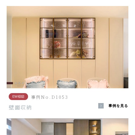
事例No.D1053
EW様邸
壁面収納
事例を見る