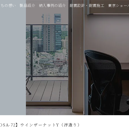
たちの想い
製品紹介
納入事例の紹介
耐震設計・耐震施工
東京ショー
DSA-72】ウインザーナットY（浮造り）