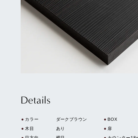
Details
カラー
ダークブラウン
BOX
木目
あり
扉
目方向
横目
カウンター18