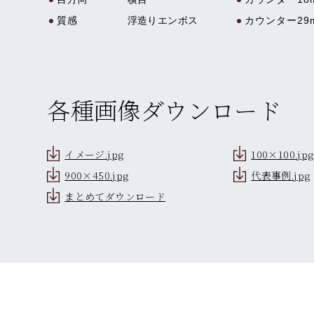
質感
浮造りエンボス
カウンター29
各種画像ダウンロード
イメージ.jpg
100×100.jpg
900×450.jpg
代表事例.jpg
まとめてダウンロード