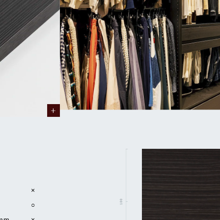
×
○
mm
×