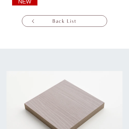
NEW
Back List