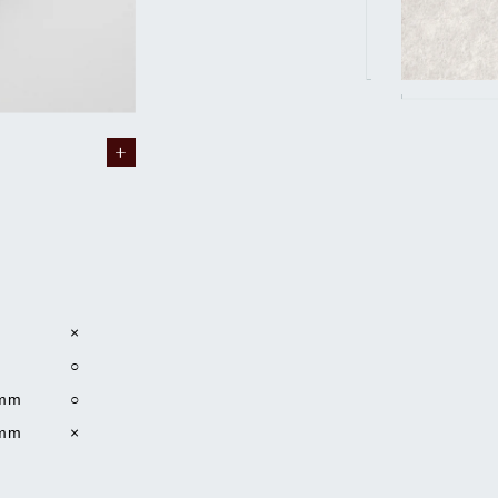
×
○
mm
○
mm
×