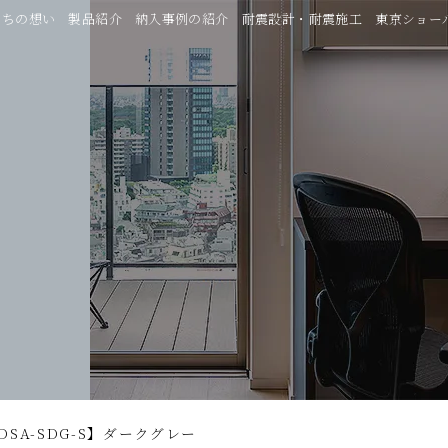
たちの想い
製品紹介
納入事例の紹介
耐震設計・耐震施工
東京ショー
DSA-SDG-S】ダークグレー