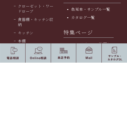
クローゼット・ワー
色見本・サンプル一覧
ドローブ
カタログ一覧
食器棚・キッチン収
納
特集ページ
キッチン
本棚
テレビボード・壁面収
洗面化粧台
納家具特集
ドレッサー
クローゼット特集
玄関
マンション収納家具特
集
仏壇・神棚
デスク特集
Other
お宅・施設別
会社案内
会社案内
採用情報
お知らせ・ブログ