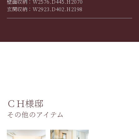
壁面収納：W2576.D445.H2070
玄関収納：W2923.D402.H2198
ＣＨ様邸
その他のアイテム