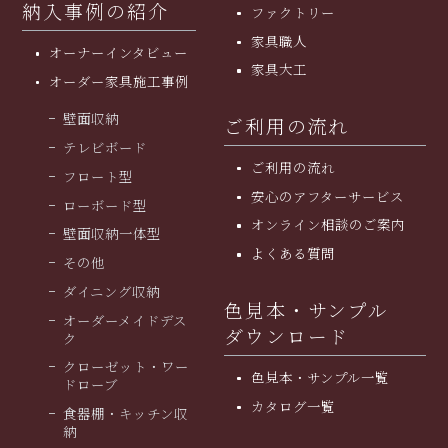
納入事例の紹介
ファクトリー
家具職人
オーナーインタビュー
家具大工
オーダー家具施工事例
壁面収納
ご利用の流れ
テレビボード
ご利用の流れ
フロート型
安⼼のアフターサービス
ローボード型
オンライン相談のご案内
壁面収納一体型
よくある質問
その他
ダイニング収納
色見本・サンプル
オーダーメイドデス
ダウンロード
ク
クローゼット・ワー
色見本・サンプル一覧
ドローブ
カタログ一覧
食器棚・キッチン収
納