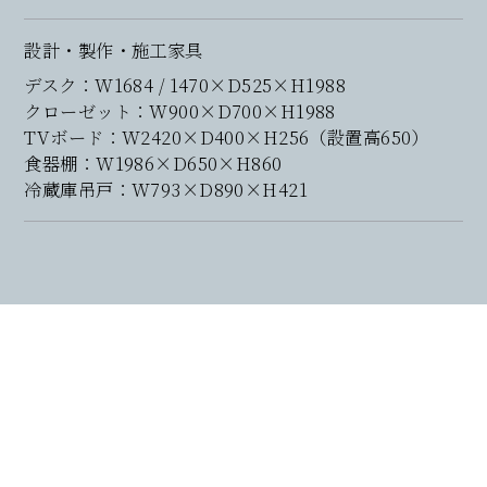
設計・製作・施工家具
デスク：W1684 / 1470×D525×H1988
クローゼット：W900×D700×H1988
TVボード：W2420×D400×H256（設置高650）
食器棚：W1986×D650×H860
冷蔵庫吊戸：W793×D890×H421