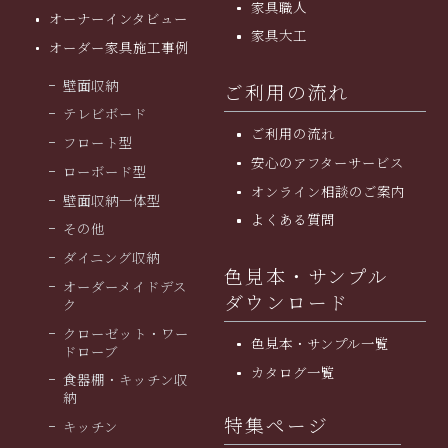
家具職人
オーナーインタビュー
家具大工
オーダー家具施工事例
壁面収納
ご利用の流れ
テレビボード
ご利用の流れ
フロート型
安⼼のアフターサービス
ローボード型
オンライン相談のご案内
壁面収納一体型
よくある質問
その他
ダイニング収納
色見本・サンプル
オーダーメイドデス
ダウンロード
ク
クローゼット・ワー
色見本・サンプル一覧
ドローブ
カタログ一覧
食器棚・キッチン収
納
特集ページ
キッチン