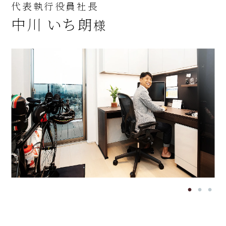
代表執行役員社長
中川 いち朗
様