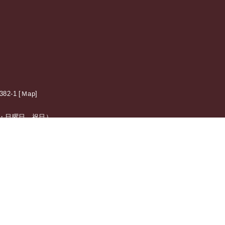
2-1 [
Ｍap
]
日：土・日曜日、祝日）
震施
特集ページ
テレビボード・壁面収納家具
特集