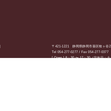
]
〒421-1221 静岡県静岡市葵区牧ヶ谷238
Tel 054-277-0277 / Fax 054-277-0377
[ Open ] 8：30 〜 17：30（定休
私たちの想い
耐震設計・耐
工
AMATの想い
AMATが選ばれる理由