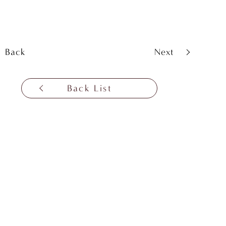
Back
Next
Back List