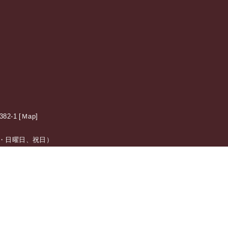
2-1 [
Ｍap
]
日：土・日曜日、祝日）
震施
特集ページ