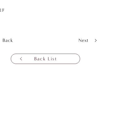
1F
Back
Next
Back List