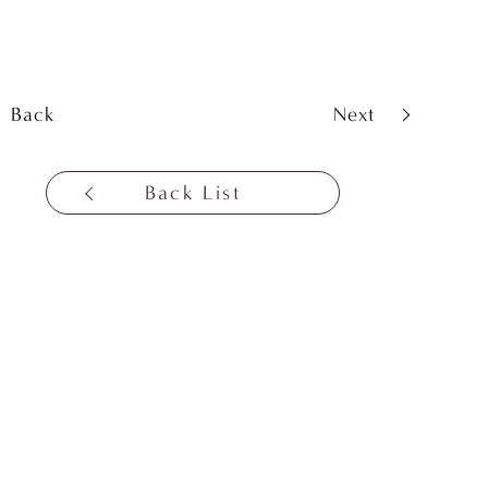
Back
Next
Back List