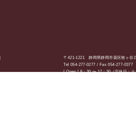
]
〒421-1221 静岡県静岡市葵区牧ヶ谷238
Tel 054-277-0277 / Fax 054-277-0377
[ Open ] 8：30 〜 17：30（定休
私たちの想い
耐震設計・耐
工
AMATの想い
AMATが選ばれる理由