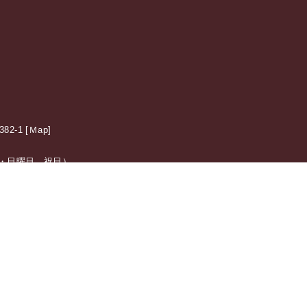
2-1 [
Ｍap
]
日：土・日曜日、祝日）
震施
特集ページ
テレビボード・壁面収納家具
特集