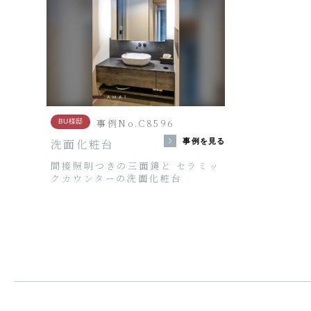
事例No.C8596
BU様邸
洗面化粧台
事例を見る
間接照明つきの三面鏡と セラミッ
クカウンターの洗面化粧台