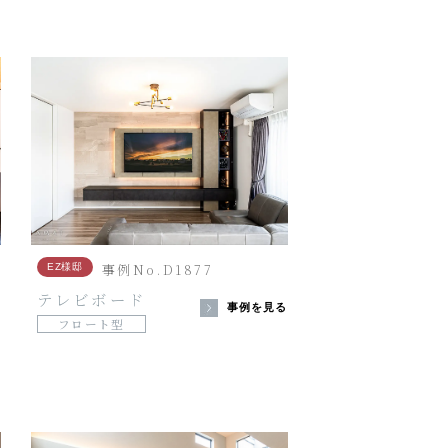
事例No.D1877
EZ様邸
テレビボード
る
事例を見る
フロート型