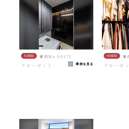
事例No.D0175
事例
EJ様邸
AE様邸
クローゼット
クローゼ
事例を見る