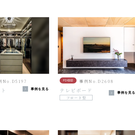
No.D5197
事例No.D2608
FD様邸
ット
テレビボード
事例を見る
事例を見
フロート型