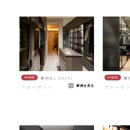
事例No.D4393
事例
DA様邸
CX様邸
クローゼット
クローゼ
事例を見る