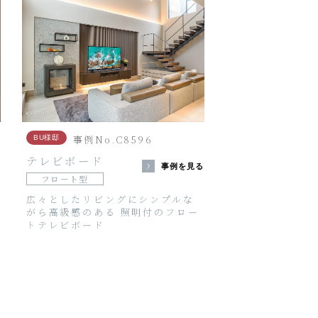
事例No.C8596
BU様邸
テレビボード
る
事例を見る
フロート型
広々としたリビングにシンプルな
がら高級感のある 照明付のフロー
トテレビボード