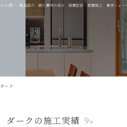
たちの想い
製品紹介
納入事例の紹介
耐震設計・耐震施工
東京ショー
ダーク
ダーク
の施工実績
9
件