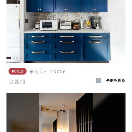
事例No.D3006
FE様邸
食器棚
事例を見る