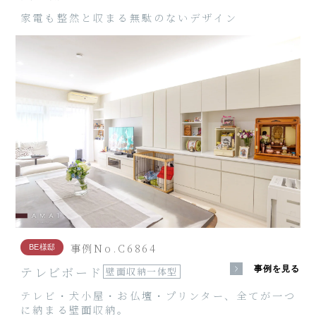
家電も整然と収まる無駄のないデザイン
事例No.C6864
BE様邸
テレビボード
事例を見る
壁面収納一体型
テレビ・犬小屋・お仏壇・プリンター、全てが一つ
に納まる壁面収納。