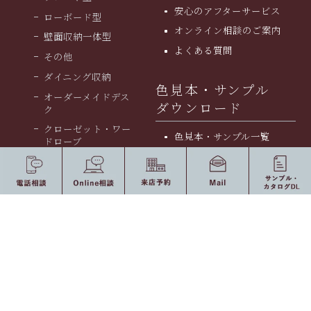
安⼼のアフターサービス
ローボード型
オンライン相談のご案内
壁面収納一体型
よくある質問
その他
ダイニング収納
色見本・サンプル
オーダーメイドデス
ダウンロード
ク
クローゼット・ワー
色見本・サンプル一覧
ドローブ
カタログ一覧
食器棚・キッチン収
納
特集ページ
キッチン
本棚
テレビボード・壁面収
洗面化粧台
納家具特集
ドレッサー
クローゼット特集
玄関
マンション収納家具特
集
仏壇・神棚
デスク特集