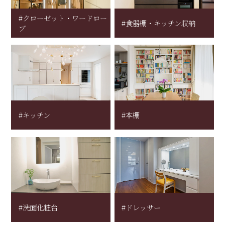
#クローゼット・ワードロー
#食器棚・キッチン収納
ブ
#キッチン
#本棚
#洗面化粧台
#ドレッサー