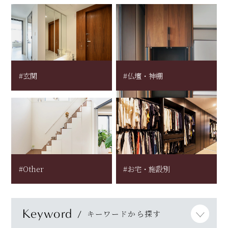
#玄関
#仏壇・神棚
#Other
#お宅・施設別
Keyword
キーワードから探す