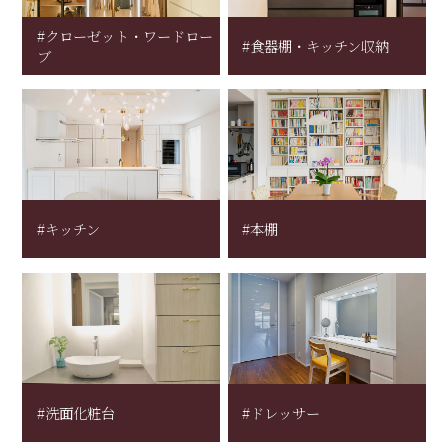
#クローゼット・ワードロー
#食器棚・キッチン収納
ブ
#キッチン
#本棚
#洗面化粧台
#ドレッサー