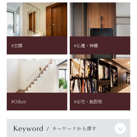
#玄関
#仏壇・神棚
#Other
#お宅・施設別
Keyword
キーワードから探す