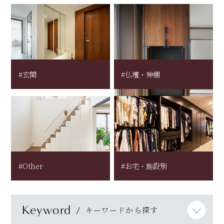
#玄関
#仏壇・神棚
#Other
#お宅・施設別
Keyword
キーワードから探す