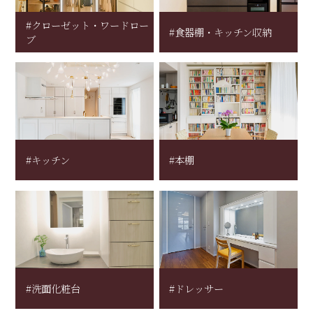
#クローゼット・ワードロー
#食器棚・キッチン収納
ブ
#キッチン
#本棚
#洗面化粧台
#ドレッサー