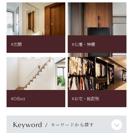
#玄関
#仏壇・神棚
#Other
#お宅・施設別
Keyword
キーワードから探す