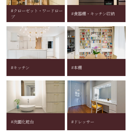
#クローゼット・ワードロー
#食器棚・キッチン収納
ブ
#キッチン
#本棚
#洗面化粧台
#ドレッサー