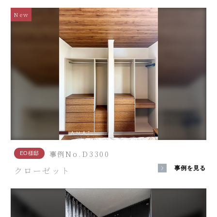
New
事例No.D3300
EO様邸
クローゼット
事例を見る