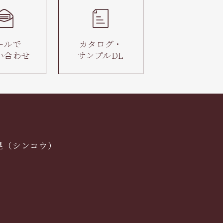
ールで
カタログ・
い合わせ
サンプルDL
晃（シンコウ）