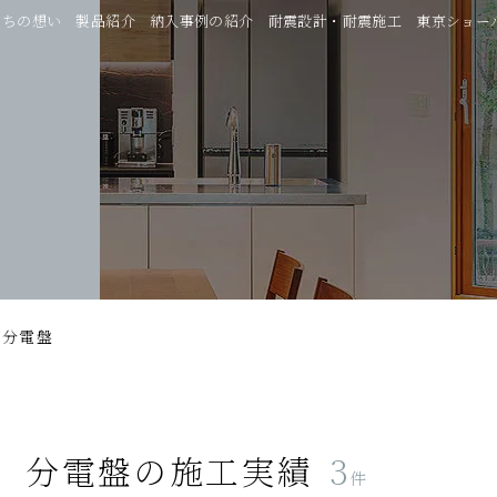
たちの想い
製品紹介
納入事例の紹介
耐震設計・耐震施工
東京ショー
分電盤
分電盤
の施工実績
3
件