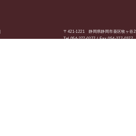
]
〒421-1221 静岡県静岡市葵区牧ヶ谷238
Tel 054-277-0277 / Fax 054-277-0377
[ Open ] 8：30 〜 17：30（定休
私たちの想い
耐震設計・耐
工
AMATの想い
AMATが選ばれる理由
東京ショール
東京ショール
製品紹介
バーチャルシ