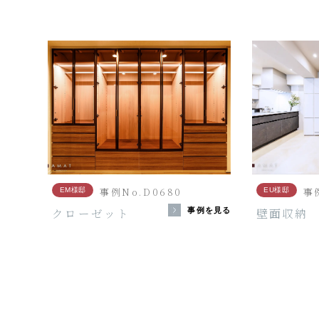
事例No.D0680
事
EM様邸
EU様邸
クローゼット
壁面収納
事例を見る