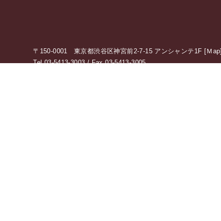
〒150-0001 東京都渋谷区神宮前2-7-15 アンシャンテ1F [
Ｍap
Tel 03-5413-3003 / Fax 03-5413-3005
[ Open ] 10：00 〜 19：00（定休日：水曜日、祝日）
アクセス情報の詳細はこちら
0120-775-875
10：00 〜 19：00（定休日：水・祝日）
受付時間
オンライン相談