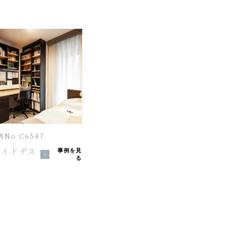
No.C6547
メイドデス
事例を見
る