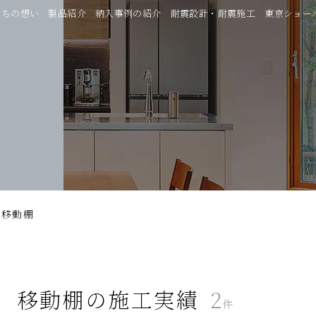
たちの想い
製品紹介
納入事例の紹介
耐震設計・耐震施工
東京ショー
移動棚
移動棚
の施工実績
2
件