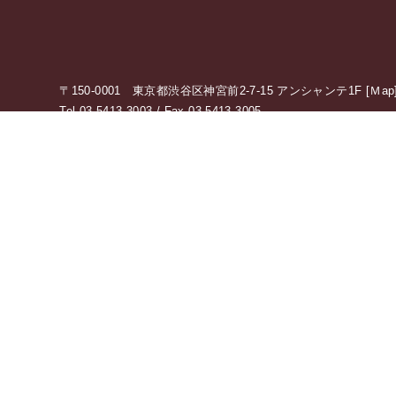
〒150-0001 東京都渋谷区神宮前2-7-15 アンシャンテ1F [
Ｍap
Tel 03-5413-3003 / Fax 03-5413-3005
[ Open ] 10：00 〜 19：00（定休日：水曜日、祝日）
アクセス情報の詳細はこちら
0120-775-875
10：00 〜 19：00（定休日：水・祝日）
受付時間
オンライン相談