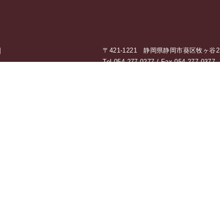
]
〒421-1221 静岡県静岡市葵区牧ヶ谷238
Tel 054-277-0277 / Fax 054-277-0377
[ Open ] 8：30 〜 17：30（定休
私たちの想い
耐震設計・耐
工
AMATの想い
AMATが選ばれる理由
東京ショール
東京ショール
製品紹介
バーチャルシ