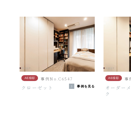
事例No.C6547
事例
AE様邸
AE様邸
クローゼット
オーダー
事例を見る
ク