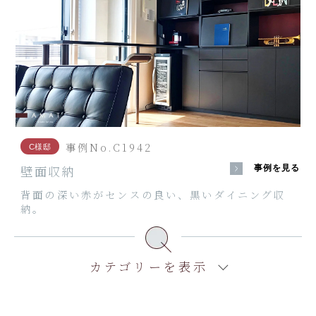
事例No.C1942
C様邸
壁面収納
事例を見る
背面の深い赤がセンスの良い、黒いダイニング収
納。
カテゴリーを表示