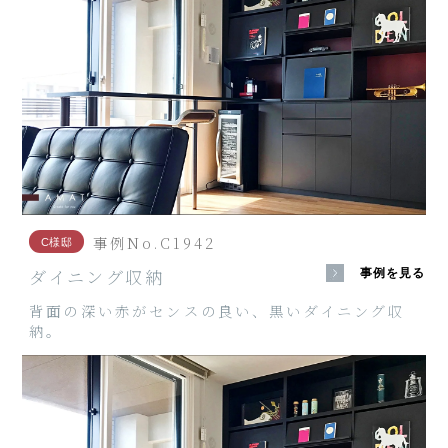
事例No.C1942
C様邸
ダイニング収納
事例を見る
背面の深い赤がセンスの良い、黒いダイニング収
納。