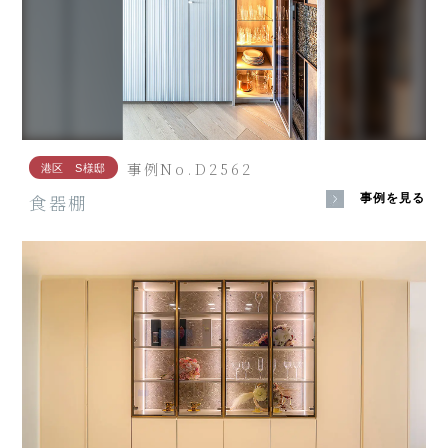
事例No.D2562
港区 S様邸
食器棚
事例を見る