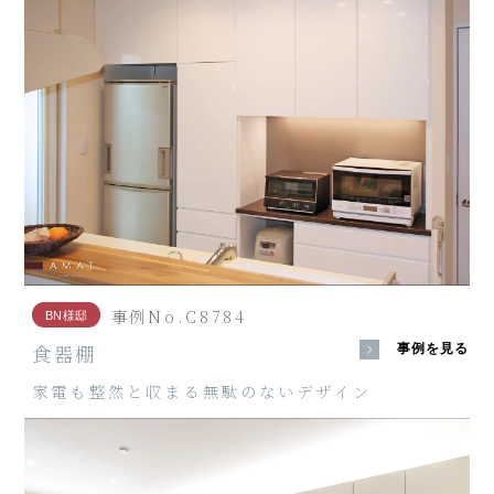
事例No.C8784
BN様邸
食器棚
事例を見る
家電も整然と収まる無駄のないデザイン