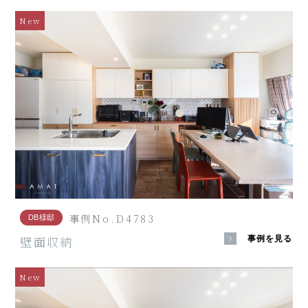
New
事例No.D4783
DB様邸
壁面収納
事例を見る
New