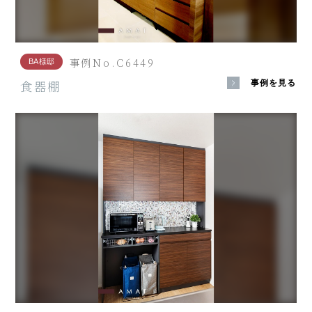
事例No.C6449
BA様邸
食器棚
事例を見る