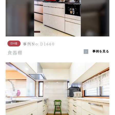
事例No.D1660
EH様
食器棚
事例を見る