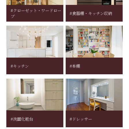
#クローゼット・ワードロー
#食器棚・キッチン収納
ブ
#キッチン
#本棚
#洗面化粧台
#ドレッサー