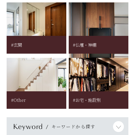
#玄関
#仏壇・神棚
#Other
#お宅・施設別
Keyword
キーワードから探す