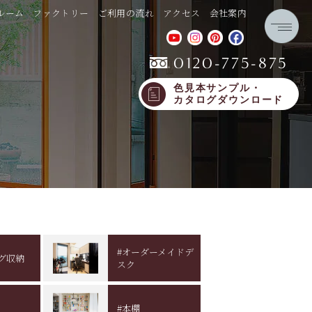
ルーム
ファクトリー
ご利用の流れ
アクセス
会社案内
0120-775-875
色見本サンプル・
カタログダウンロード
#オーダーメイドデ
グ収納
スク
#本棚