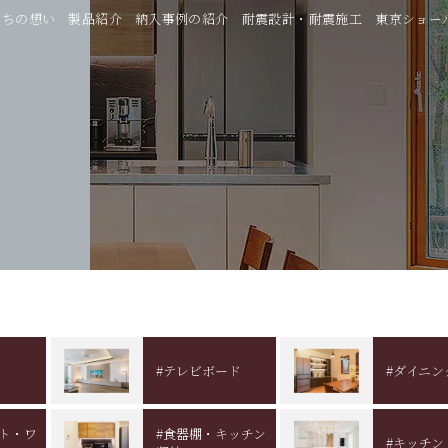
たちの想い
製品紹介
納入事例の紹介
耐震設計・耐震施工
東京ショー
#テレビボード
#ダイニン
ット・ワ
#食器棚・キッチン
#キッチン