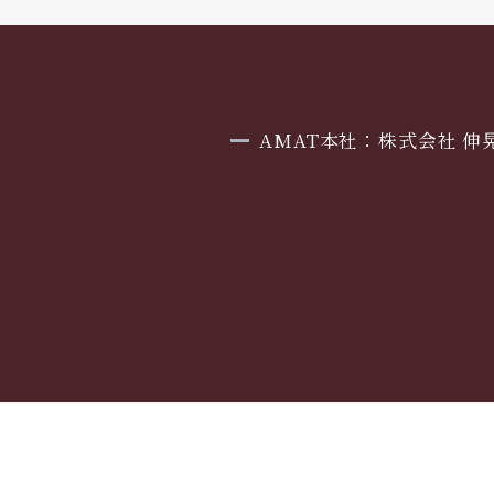
AMAT本社：株式会社 伸
]
〒421-1221 静岡県静岡市葵区牧ヶ谷238
Tel 054-277-0277 / Fax 054-277-0377
[ Open ] 8：30 〜 17：30（定休