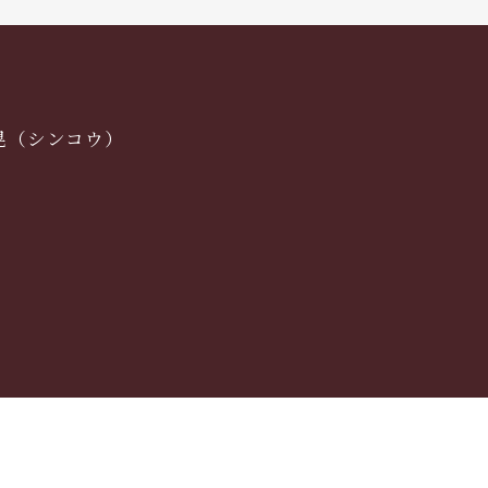
晃（シンコウ）
2-1 [
Ｍap
]
日：土・日曜日、祝日）