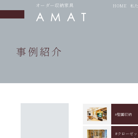
オーダー収納家具
HOME
私
事例紹介
#壁面収納
#クローゼ