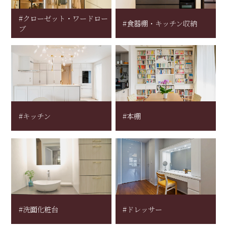
#クローゼット・ワードロー
#食器棚・キッチン収納
ブ
#キッチン
#本棚
#洗面化粧台
#ドレッサー