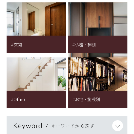
#玄関
#仏壇・神棚
#Other
#お宅・施設別
Keyword
キーワードから探す