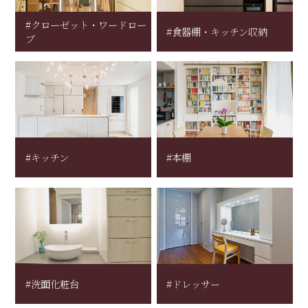
#クローゼット・ワードロー
#食器棚・キッチン収納
ブ
#キッチン
#本棚
#洗面化粧台
#ドレッサー