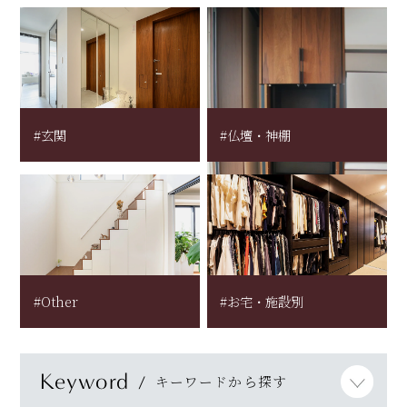
#玄関
#仏壇・神棚
#Other
#お宅・施設別
Keyword
キーワードから探す