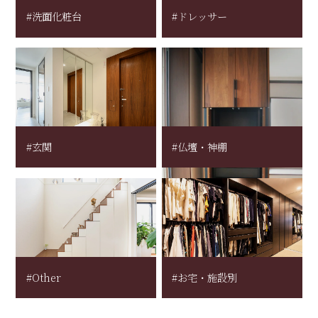
#洗面化粧台
#ドレッサー
#玄関
#仏壇・神棚
#Other
#お宅・施設別