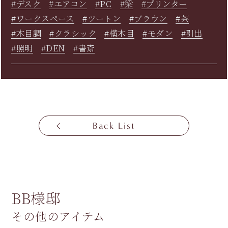
#デスク
#エアコン
#PC
#梁
#プリンター
#ワークスペース
#ツートン
#ブラウン
#茶
#木目調
#クラシック
#横木目
#モダン
#引出
#照明
#DEN
#書斎
Back List
BB様邸
その他のアイテム