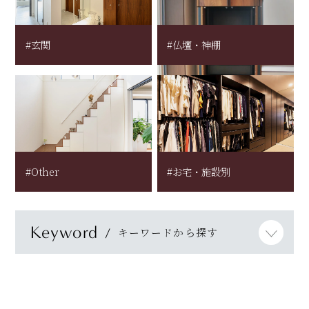
#玄関
#仏壇・神棚
#Other
#お宅・施設別
Keyword
キーワードから探す