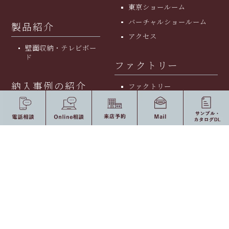
東京ショールーム
バーチャルショールーム
製品紹介
アクセス
壁面収納・テレビボー
ド
ファクトリー
納入事例の紹介
ファクトリー
家具職人
オーナーインタビュー
家具大工
オーダー家具施工事例
壁面収納
ご利用の流れ
テレビボード
ご利用の流れ
フロート型
安⼼のアフターサービス
ローボード型
オンライン相談のご案内
壁面収納一体型
よくある質問
その他
ダイニング収納