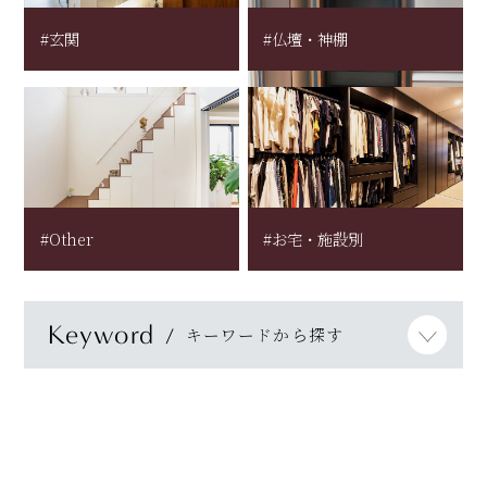
#玄関
#仏壇・神棚
#Other
#お宅・施設別
Keyword
キーワードから探す