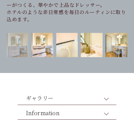
ーがつくる、華やかで上品なドレッサー。
毎日使うコスメやケア用品がすっきり収まる、美し
ルライク空間。
ホテルのような非日常感を毎日のルーティンに取り
い引出設計。
毎日のメイク時間がもっと楽しくなるドレッサーで
込めます。
す。
ギャラリー
Information