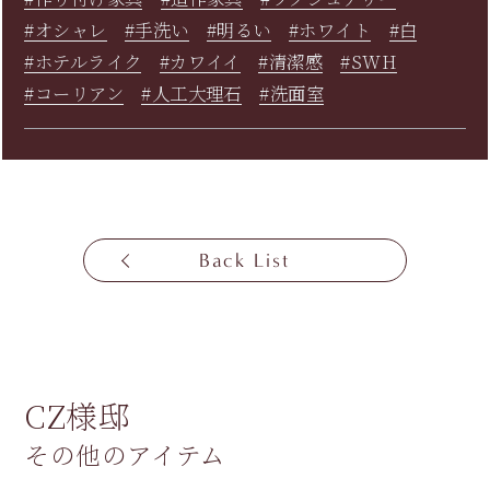
#オシャレ
#手洗い
#明るい
#ホワイト
#白
#ホテルライク
#カワイイ
#清潔感
#SWH
#コーリアン
#人工大理石
#洗面室
Back List
CZ様邸
その他のアイテム