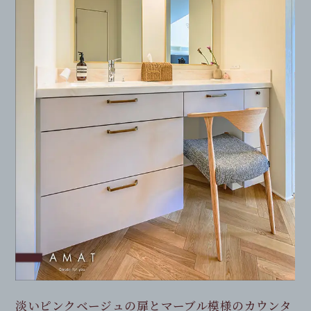
引出の中にコンセントを内蔵。
カウンターと同じ人工大理石で仕上げた立ち上が
ヘアアイロン等を“収納しながら充電”できる、使い
り。
手に寄り添った設計です。
お手入れがしやすく、細部まで上質感をまとったこ
だわりのデザインです。
淡いピンクベージュの扉とマーブル模様のカウンタ
収納力はしっかり、見た目は軽やか。
ミラーやライトとも調和する、明るく華やかなホテ