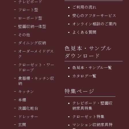
テレビボード
ご利用の流れ
フロート型
安⼼のアフターサービス
ローボード型
オンライン相談のご案内
壁面収納一体型
よくある質問
その他
ダイニング収納
色見本・サンプル
オーダーメイドデス
ダウンロード
ク
クローゼット・ワー
色見本・サンプル一覧
ドローブ
カタログ一覧
食器棚・キッチン収
納
特集ページ
キッチン
本棚
テレビボード・壁面収
洗面化粧台
納家具特集
ドレッサー
クローゼット特集
玄関
マンション収納家具特