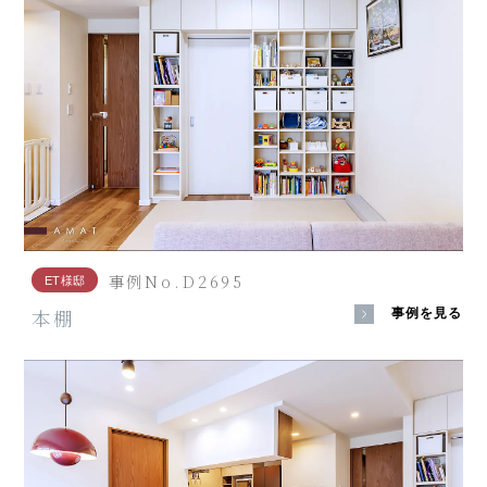
事例No.D2695
ET様邸
本棚
事例を見る