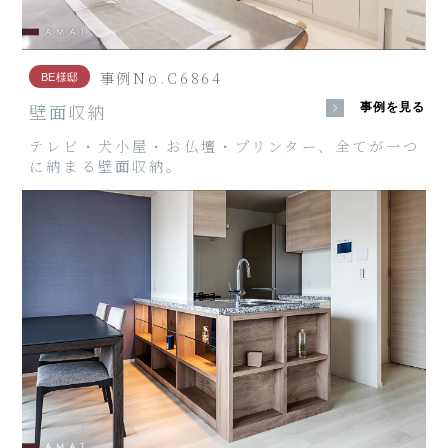
事例No.C6864
BE様邸
壁面収納
事例を見る
テレビ・犬小屋・お仏壇・プリンター、全てが一つ
に納まる壁面収納。