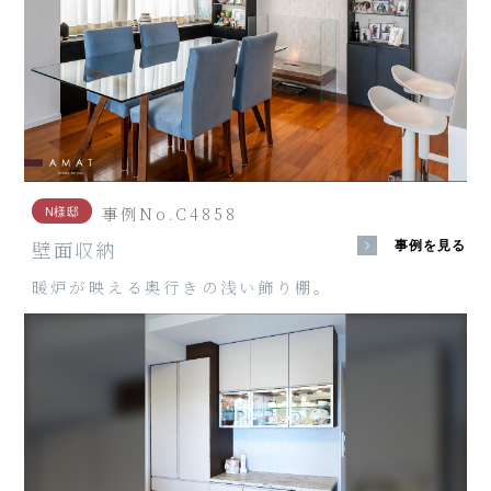
事例No.C4858
N様邸
壁面収納
事例を見る
暖炉が映える奥行きの浅い飾り棚。