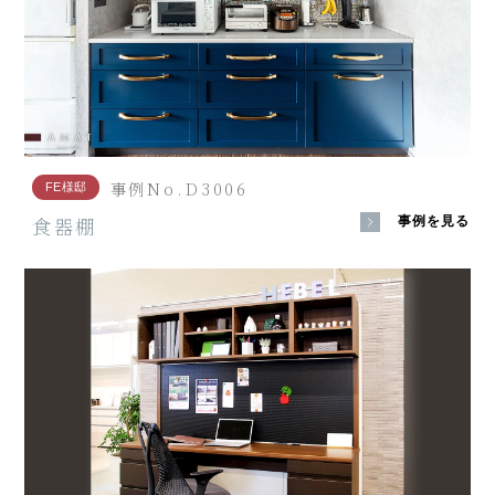
事例No.D3006
FE様邸
食器棚
事例を見る