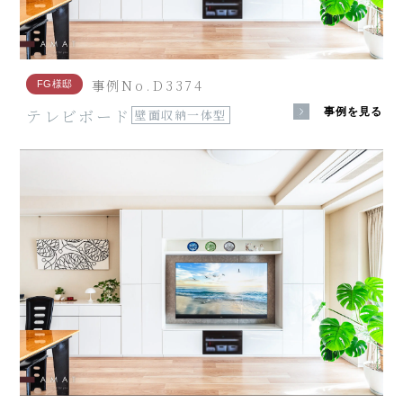
事例No.D3374
FG様邸
テレビボード
事例を見る
壁面収納一体型