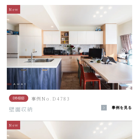
New
事例No.D4783
DB様邸
壁面収納
事例を見る
New