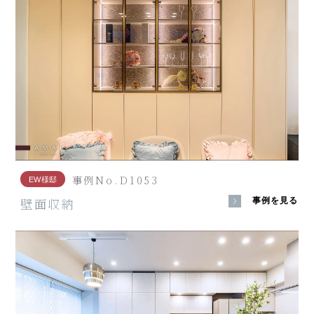
事例No.D1053
EW様邸
壁面収納
事例を見る