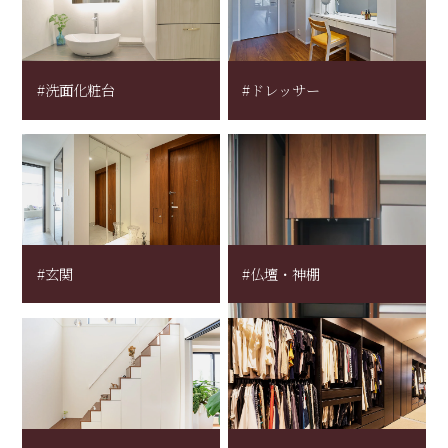
#洗面化粧台
#ドレッサー
#玄関
#仏壇・神棚