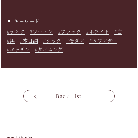
キーワード
#デスク
#ツートン
#ブラック
#ホワイト
#白
#黒
#木目調
#シック
#モダン
#カウンター
#キッチン
#ダイニング
Back List