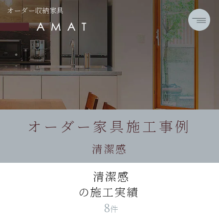
オーダー収納家具
オーダー家具施工事例
清潔感
清潔感
の施工実績
8
件