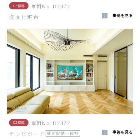
事例No.D2472
CZ様邸
洗面化粧台
事例を見る
事例No.D2472
CZ様邸
テレビボード
事例を見る
壁面収納一体型