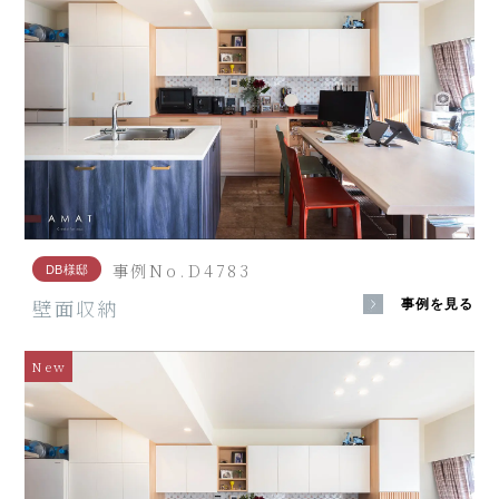
事例No.D4783
DB様邸
壁面収納
事例を見る
New