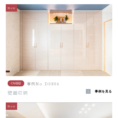
New
事例No.D0806
CN様邸
壁面収納
事例を見る
New