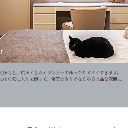
く照らし、広々としたカウンターでゆったりメイクできます。
ンをすっきり収納。
アクセサリーを立てて収納できる深さで設計。
にはお気に入りを飾って、寝室をさりげなく彩る上品な空間に。
抑え、インテリアになじむルーバー扉付きのデザインです。
使いやすさを両立し、毎日の身支度を快適にしてくれるドレッサ