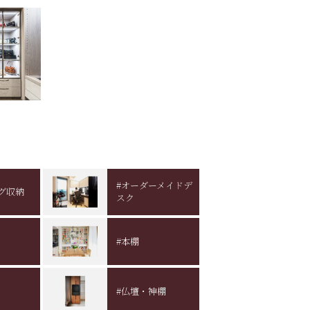
#オーダーメイドデ
グ収納
スク
#本棚
#仏壇・神棚