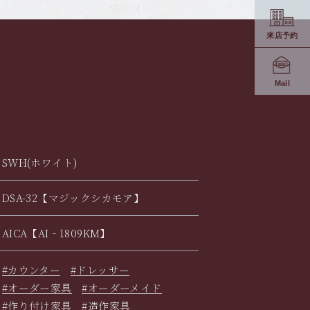
来店予約
Mail
SWH(ホワイト)
DSA-32【マジックシカモア】
AICA【AI‐1809KM】
#カウンター
#ドレッサー
#オーダー家具
#オーダーメイド
#作り付け家具
#造作家具