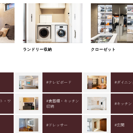
ランドリー収納
クローゼット
#テレビボード
#ダイニン
ット・ワ
#食器棚・キッチン
#キッチン
収納
#ドレッサー
#玄関