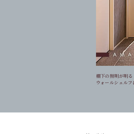
棚下の照明が明る
吊戸棚にはエアコ
引出しはコスメや
ウォールシェルフ
使用時も生活感を
見た目の美しさと