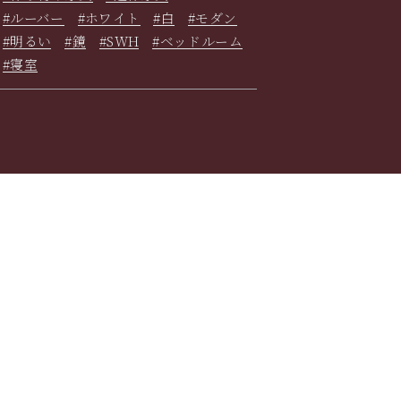
#ルーバー
#ホワイト
#白
#モダン
#明るい
#鏡
#SWH
#ベッドルーム
#寝室