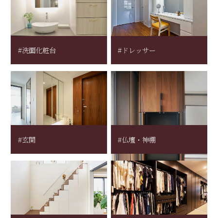
#洗面化粧台
#ドレッサー
#玄関
#仏壇・神棚