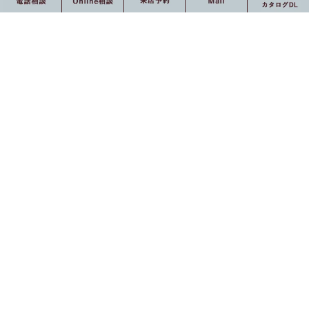
製品紹介
アクセス
壁面収納・テレビボー
ド
ファクトリー
納入事例の紹介
ファクトリー
家具職人
オーナーインタビュー
家具大工
オーダー家具施工事例
壁面収納
ご利用の流れ
テレビボード
ご利用の流れ
フロート型
安⼼のアフターサービス
ローボード型
オンライン相談のご案内
壁面収納一体型
よくある質問
その他
ダイニング収納
色見本・サンプル
オーダーメイドデス
ダウンロード