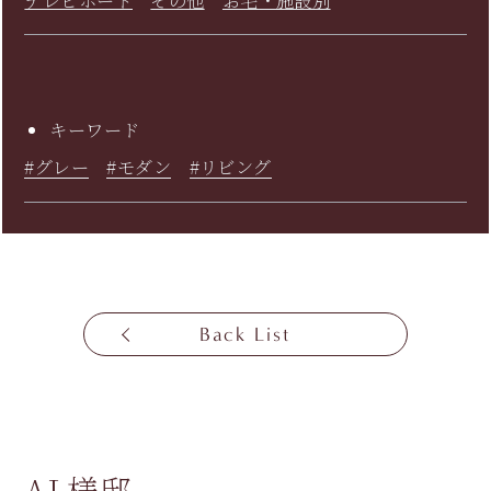
テレビボード
その他
お宅・施設別
キーワード
#グレー
#モダン
#リビング
Back List
AL様邸