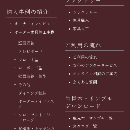
納入事例の紹介
ファクトリー
家具職人
オーナーインタビュー
家具大工
オーダー家具施工事例
壁面収納
ご利用の流れ
テレビボード
ご利用の流れ
フロート型
安⼼のアフターサービス
ローボード型
オンライン相談のご案内
壁面収納一体型
よくある質問
その他
ダイニング収納
色見本・サンプル
オーダーメイドデス
ダウンロード
ク
クローゼット・ワー
色見本・サンプル一覧
ドローブ
カタログ一覧
食器棚・キッチン収