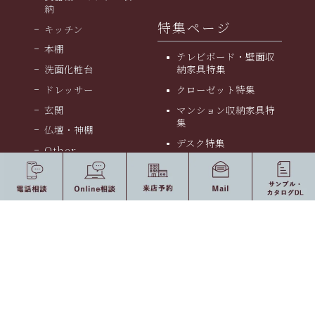
納
特集ページ
キッチン
本棚
テレビボード・壁面収
洗面化粧台
納家具特集
ドレッサー
クローゼット特集
玄関
マンション収納家具特
集
仏壇・神棚
デスク特集
Other
お宅・施設別
会社案内
会社案内
採用情報
お知らせ・ブログ
個人情報のお取り扱い
に関して