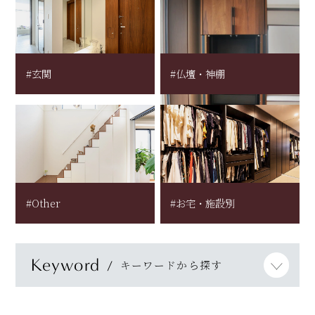
#玄関
#仏壇・神棚
#Other
#お宅・施設別
Keyword
キーワードから探す