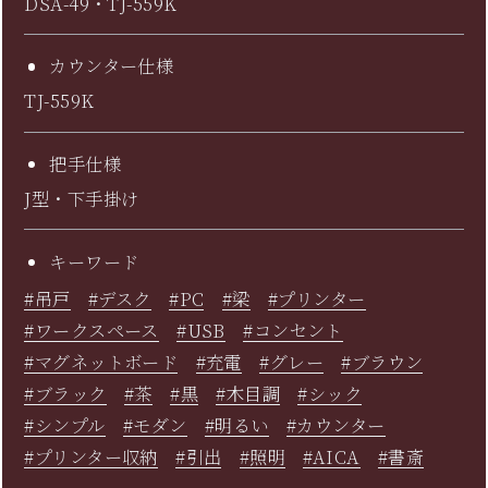
DSA-49・TJ-559K
カウンター仕様
TJ-559K
把手仕様
J型・下手掛け
キーワード
#吊戸
#デスク
#PC
#梁
#プリンター
#ワークスペース
#USB
#コンセント
#マグネットボード
#充電
#グレー
#ブラウン
#ブラック
#茶
#黒
#木目調
#シック
#シンプル
#モダン
#明るい
#カウンター
#プリンター収納
#引出
#照明
#AICA
#書斎