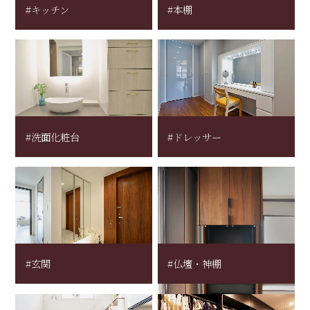
#キッチン
#本棚
#洗面化粧台
#ドレッサー
#玄関
#仏壇・神棚