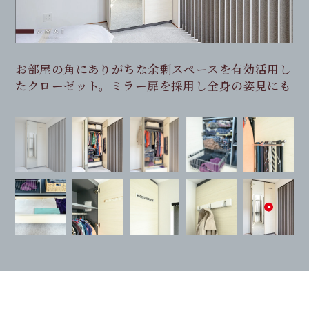
着物も収納出来るクローゼットのご紹介
お部屋の角にありがちな余剰スペースを有効活用し
扉を開けると見た目よりも収納力がある事が分かり
扉の裏にはネクタイハンガーを
下の引出しにはお着物を収納。たとう紙や帯のサイ
新築の引き渡し後に計画したため換気口とバッティ
扉を閉めても空気の流れを損ないません
側面にKAWAJUN製の３連フックを取付て普段使い
たクローゼット。ミラー扉を採用し全身の姿見にも
ます
ズに合わせた引出は桐製なので保管も安心
ング。換気口の機能を損なわないようキレイに穴を
のコート掛けに
あけて、扉には白いアルミ製の空気孔を設置
ワイヤーバスケットと棚の段差に、短い丈と長い丈
ワイヤーバスケットは視認性があるので扉内の引出