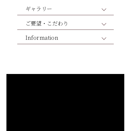
の洋服がジャストフィット。スペースを余すことな
にはピッタリ。フルスライドするレールでいっぱい
ギャラリー
く有効活用出来ているのが一目でわかる内部
まで引き出せてバスケットだけ取り外すことも出来
ます
ご要望・こだわり
Information