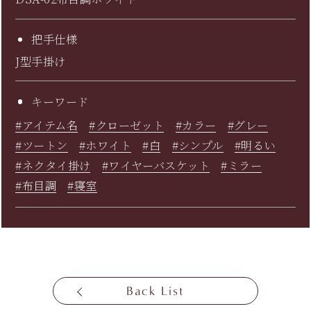
把手仕様
J型手掛け
キーワード
#アイテム名
#クローゼット
#カラー
#グレー
#ツートン
#ホワイト
#白
#シンプル
#明るい
#ネクタイ掛け
#ワイヤーバスケット
#ミラー
#布目調
#寝室
Back List