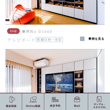
事例No.D1660
EH様
テレビボード
事例を見る
壁面収納一体型