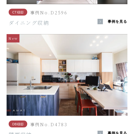
事例No.D2596
CT様邸
ダイニング収納
事例を見る
New
事例No.D4783
DB様邸
事例を見る