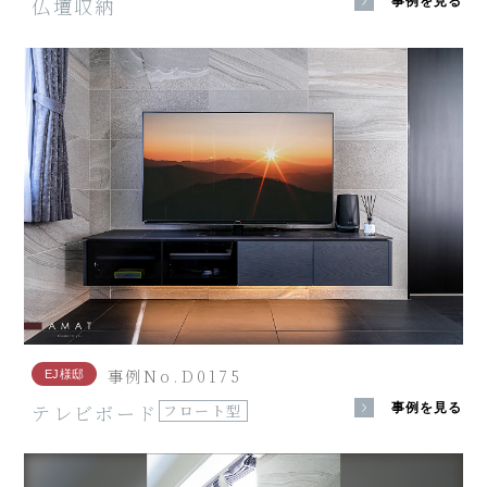
仏壇収納
事例を見る
事例No.D0175
EJ様邸
テレビボード
事例を見る
フロート型