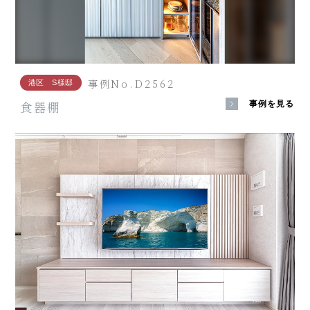
事例No.D2562
港区 S様邸
食器棚
事例を見る