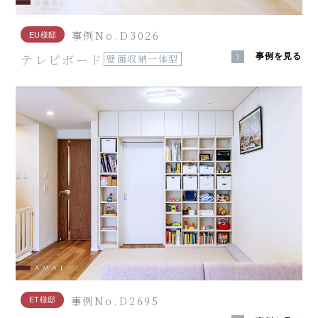
事例No.D3026
EU様邸
テレビボード
事例を見る
壁面収納一体型
事例No.D2695
ET様邸