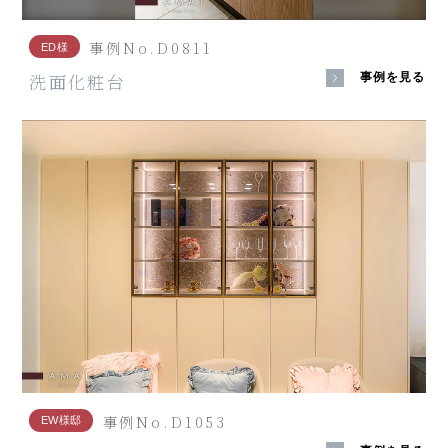
事例No.D0811
ED様
洗面化粧台
事例を見る
事例No.D1053
EW様邸