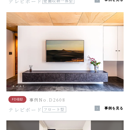
テレビボード
壁面収納一体型
事例No.D2608
FD様邸
テレビボード
事例を見る
フロート型