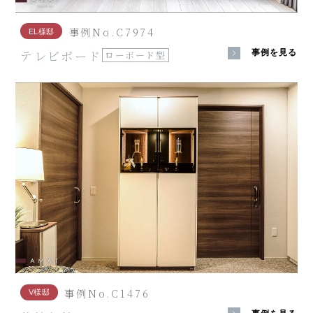
事例No.C7974
EL様邸
テレビボード
事例を見る
ローボード型
事例No.C1476
V様邸