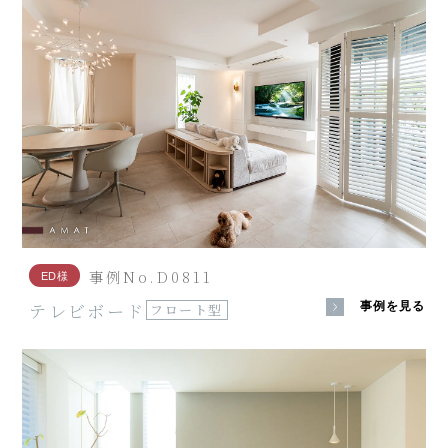
事例No.D0811
ED様
テレビボード
事例を見る
フロート型