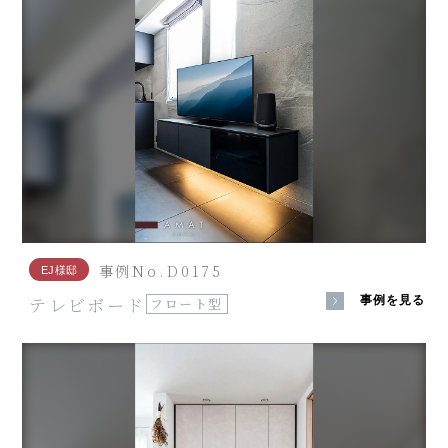
事例No.D0175
EJ様邸
テレビボード
事例を見る
フロート型