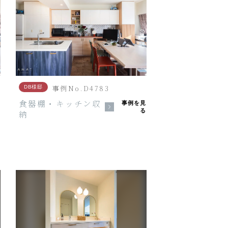
事例No.D4783
DB様邸
食器棚・キッチン収
る
事例を見
る
納