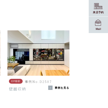
来店予約
Mail
事例No.D2507
EP様邸
壁面収納
る
事例を見る