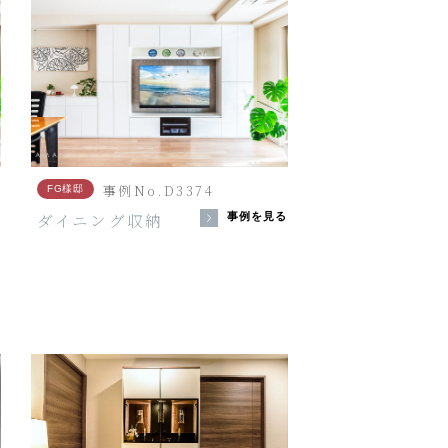
事例No.D3374
FG様邸
ダイニング収納
る
事例を見る