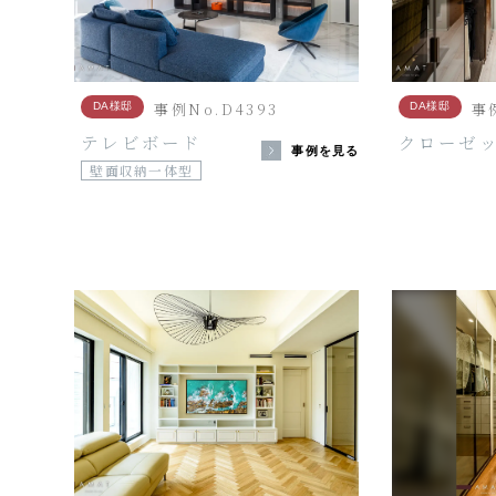
事例No.D4393
事
DA様邸
DA様邸
テレビボード
クローゼ
事例を見る
壁面収納一体型