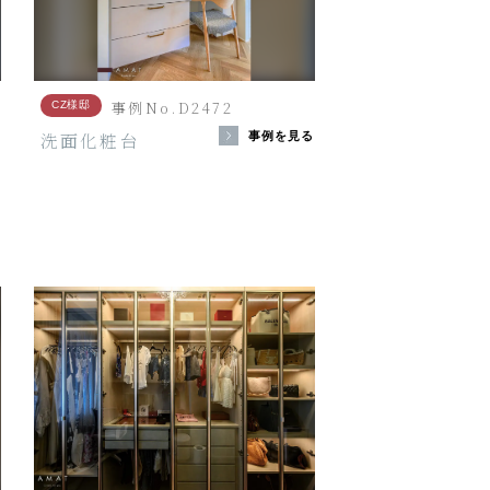
事例No.D2472
CZ様邸
洗面化粧台
る
事例を見る