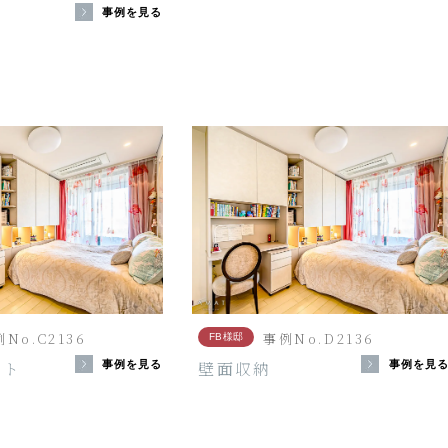
台
事例を見る
No.C2136
事例No.D2136
FB様邸
ット
壁面収納
事例を見る
事例を見