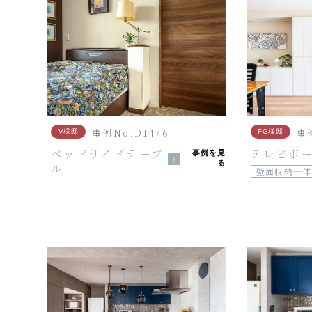
事例No.D1476
事例
V様邸
FG様邸
ベッドサイドテーブ
テレビボ
事例を見
る
ル
壁面収納一体