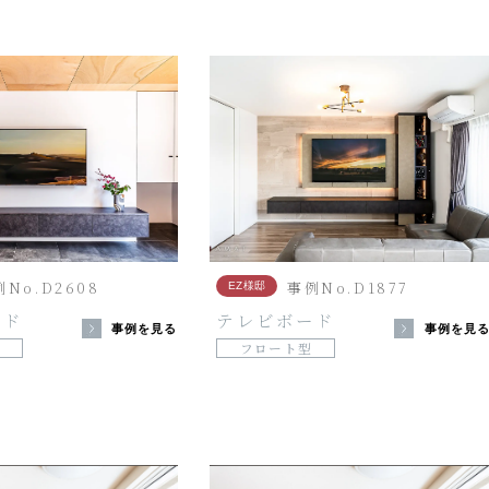
No.D2608
事例No.D1877
EZ様邸
ード
テレビボード
事例を見る
事例を見
フロート型