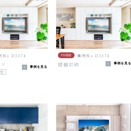
No.D3374
事例No.D3374
FG様邸
ード
壁面収納
事例を見
事例を見る
型