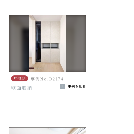
事例No.D2174
EV様邸
壁面収納
事例を見る
る