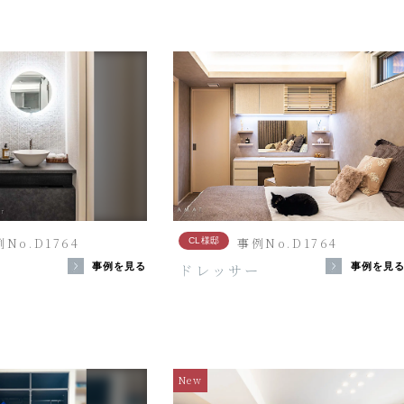
No.D1764
事例No.D1764
CL様邸
台
ドレッサー
事例を見る
事例を見
New