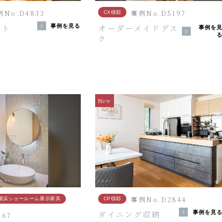
例No.D4833
事例No.D5197
CX様邸
ット
オーダーメイドデス
事例を見る
事例を
ク
New
事例No.D2844
横浜ショールーム展示家具
CP様邸
ダイニング収納
事例を見
367