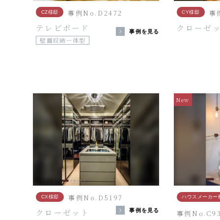
事例No.D2472
事
CZ様邸
CY様邸
テレビボード
クローゼ
事例を見る
壁面収納一体型
New
事例No.D5197
CX様邸
ハウスメーカー
クローゼット
事例を見る
事例No.C9