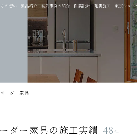
たちの想い
製品紹介
納入事例の紹介
耐震設計・耐震施工
東京ショー
オーダー家具
ーダー家具
の施工実績
48
件