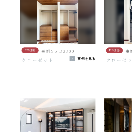
事例No.D3300
事例
EO様邸
ES様邸
クローゼット
クローゼ
事例を見る