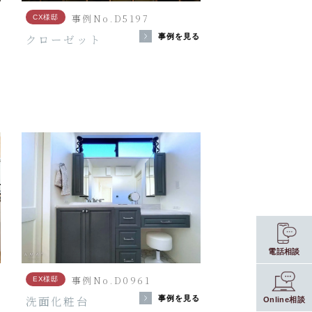
事例No.D5197
CX様邸
クローゼット
事例を見る
見
る
電話相談
事例No.D0961
EX様邸
洗面化粧台
る
事例を見る
Online相談