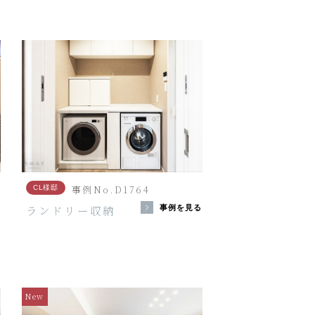
事例No.D1764
CL様邸
ランドリー収納
る
事例を見る
New