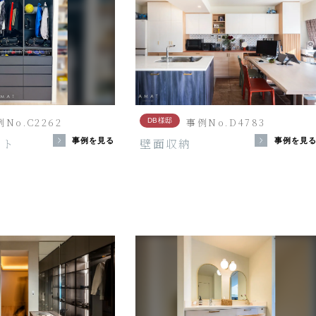
No.C2262
事例No.D4783
DB様邸
ット
壁面収納
事例を見る
事例を見