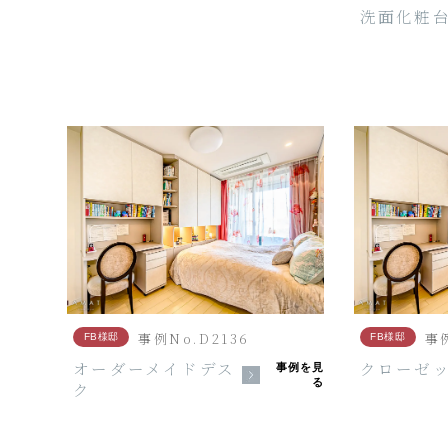
洗面化粧
事例No.D2136
事例
FB様邸
FB様邸
オーダーメイドデス
クローゼ
事例を見
る
ク