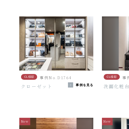
事例No.D1764
事例
CL様邸
CL様邸
クローゼット
洗面化粧
事例を見る
New
New