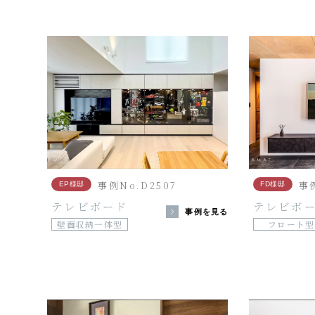
事例No.D2507
事例
EP様邸
FD様邸
テレビボード
テレビボ
事例を見る
壁面収納一体型
フロート型