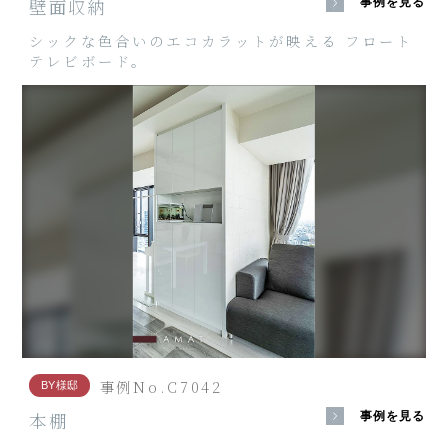
壁面収納
事例を見る
シックな色合いのエコカラットが映える フロート
テレビボード。
事例No.C7042
BY様邸
本棚
事例を見る