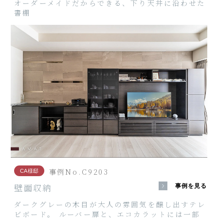
オーダーメイドだからできる、下り天井に沿わせた
書棚
事例No.C9203
CA様邸
壁面収納
事例を見る
ダークグレーの木目が大人の雰囲気を醸し出すテレ
ビボード。 ルーバー扉と、エコカラットには一部