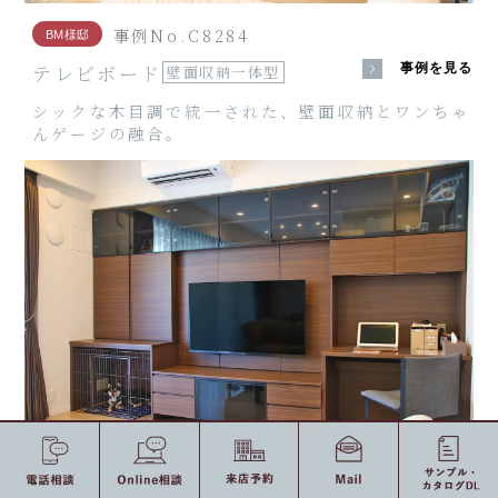
事例No.C8284
BM様邸
テレビボード
事例を見る
壁面収納一体型
シックな木目調で統一された、壁面収納とワンちゃ
んゲージの融合。
事例No.C8284
BM様邸