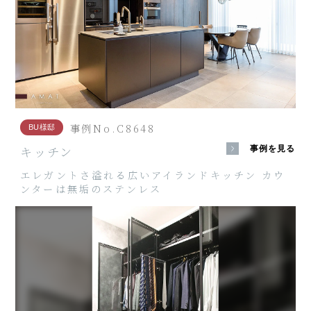
事例No.C8648
BU様邸
キッチン
事例を見る
エレガントさ溢れる広いアイランドキッチン カウ
ンターは無垢のステンレス