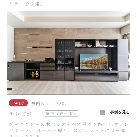
ミラーを採用。
事例No.C9203
CA様邸
テレビボード
事例を見る
壁面収納一体型
ダークグレーの木目が大人の雰囲気を醸し出すテレ
ビボード。 ルーバー扉と、エコカラットには一部
ミラーを採用。