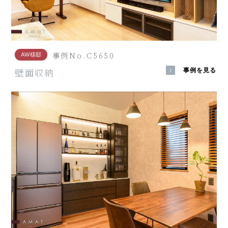
事例No.C5650
AW様邸
壁面収納
事例を見る