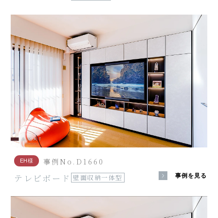
事例No.D1660
EH様
テレビボード
事例を見る
壁面収納一体型