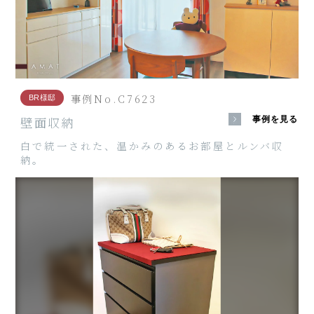
事例No.C7623
BR様邸
壁面収納
事例を見る
白で統一された、温かみのあるお部屋とルンバ収
納。