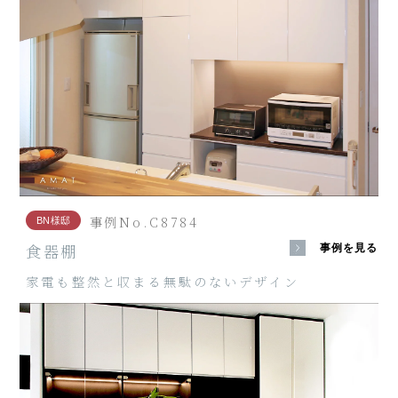
事例No.C8784
BN様邸
食器棚
事例を見る
家電も整然と収まる無駄のないデザイン